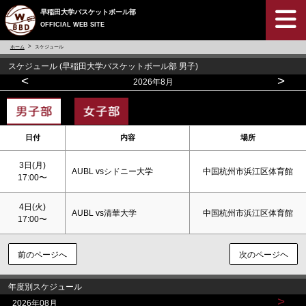
早稲田大学バスケットボール部
OFFICIAL WEB SITE
ホーム
スケジュール
スケジュール (早稲田大学バスケットボール部 男子)
<
>
2026年8月
日付
内容
場所
3日(月)
AUBL vsシドニー大学
中国杭州市浜江区体育館
17:00〜
4日(火)
AUBL vs清華大学
中国杭州市浜江区体育館
17:00〜
前のページへ
次のページヘ
年度別スケジュール
>
2026年08月