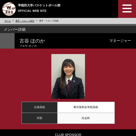
早稲田大学バスケットボール部
OFFICIAL WEB SITE
ホーム
選手・スタッフ紹介
選手・スタッフ詳細
メンバー詳細
古谷 ほのか
マネージャー
フルヤ ホノカ
出身高校
東洋英和女学院高校
学部
社会科
CLUB SPONSOR