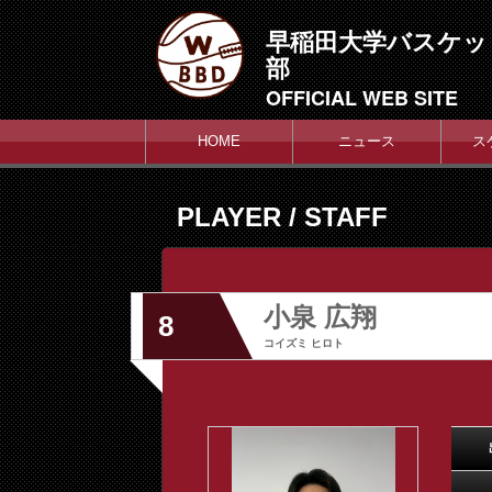
早稲田大学バスケッ
部
OFFICIAL WEB SITE
HOME
ニュース
ス
PLAYER / STAFF
小泉 広翔
8
コイズミ ヒロト