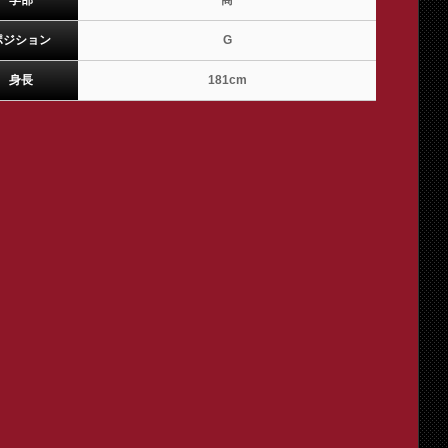
学部
商
ポジション
G
身長
181cm