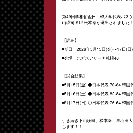
第49回李相佰盃日・韓大学代表バスケ
山瑛司,#12 松本秦が選出されました
【詳細】
◾️期日 2026年5月15日(金)〜17日(日
◾️会場 北ガスアリーナ札幌46
【試合結果】
◾️5月15日(金) ⚫️日本代表 76-84 韓国
◾️5月16日(土) ⚫️日本代表 82-84 韓国
◾️5月17日(日) ⚪️日本代表 76-64 韓国
引き続き下山瑛司、松本秦、早稲田大
します！！