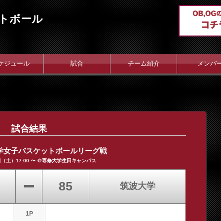
トボール
ケジュール
試合
チーム紹介
メンバ
試合結果
大学女子バスケットボールリーグ戦
1日（土）17:00 〜 ＠専修大学生田キャンパス
85
筑波大学
1P