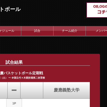
トボール
ケジュール
試合
チーム紹介
メンバ
試合結果
早慶バスケットボール定期戦
1日（土） 〜 ＠国立代々木競技場第二体育館
慶應義塾大学
1P