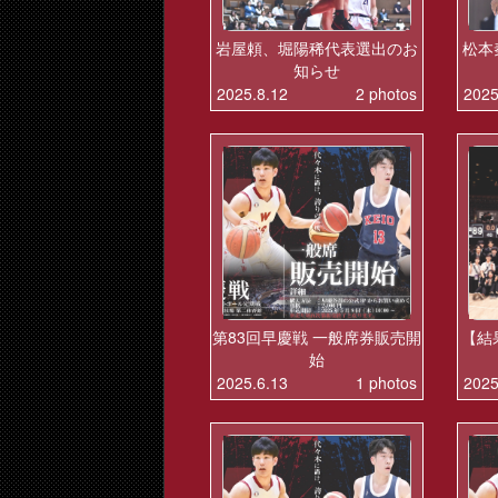
岩屋頼、堀陽稀代表選出のお
松本
知らせ
2025.8.12
2 photos
2025
第83回早慶戦 一般席券販売開
【結
始
2025.6.13
1 photos
2025